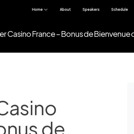
Home
About
Speakers
Schedule
 LTD
er Casino France – Bonus de Bienvenue
Casino
onus de