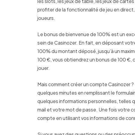
les slots, les jeux de table, les jeux de cart
profiter de la fonctionnalité de jeu en direc
joueurs.
Le bonus de bienvenue de 100% est un exc
sein de Casinozer. En fait, en déposant vo
100% du montant déposé, jusqu’à un maximu
100 €, vous obtiendrez un bonus de 100 €, c
jouer.
Mais comment créer un compte Casinozer ? C’
quelques minutes en remplissant le formulai
quelques informations personnelles, telles 
mail et votre mot de passe. Une fois votre 
compte en utilisant vos informations de con
Si vous avez des questions ou des préoccup