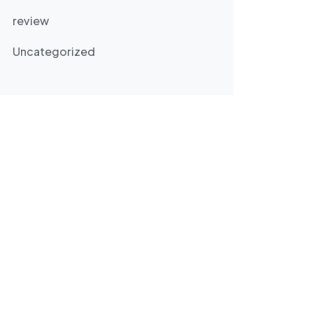
review
Uncategorized