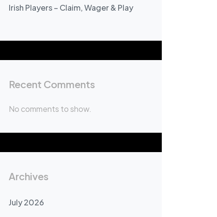
Irish Players – Claim, Wager & Play
Recent Comments
No comments to show.
Archives
July 2026