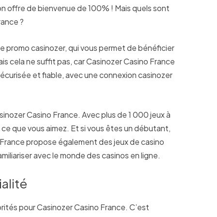
n offre de bienvenue de 100% ! Mais quels sont
rance ?
 promo casinozer, qui vous permet de bénéficier
is cela ne suffit pas, car Casinozer Casino France
curisée et fiable, avec une connexion casinozer
sinozer Casino France. Avec plus de 1 000 jeux à
 ce que vous aimez. Et si vous êtes un débutant,
o France propose également des jeux de casino
miliariser avec le monde des casinos en ligne.
alité
iorités pour Casinozer Casino France. C’est