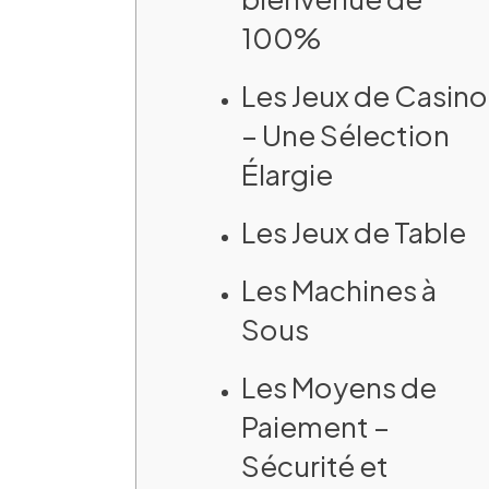
100%
Les Jeux de Casino
– Une Sélection
Élargie
Les Jeux de Table
Les Machines à
Sous
Les Moyens de
Paiement –
Sécurité et