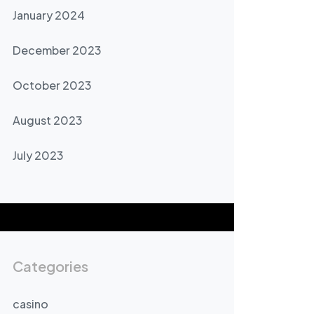
January 2024
December 2023
October 2023
August 2023
July 2023
Categories
casino